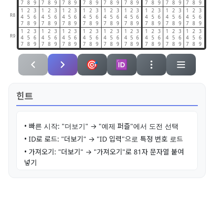
7
8
9
7
8
9
7
8
9
7
8
9
7
8
9
7
8
9
7
8
9
7
8
9
7
8
9
1
2
3
1
2
3
1
2
3
1
2
3
1
2
3
1
2
3
1
2
3
1
2
3
1
2
3
R8
4
5
6
4
5
6
4
5
6
4
5
6
4
5
6
4
5
6
4
5
6
4
5
6
4
5
6
7
8
9
7
8
9
7
8
9
7
8
9
7
8
9
7
8
9
7
8
9
7
8
9
7
8
9
1
2
3
1
2
3
1
2
3
1
2
3
1
2
3
1
2
3
1
2
3
1
2
3
1
2
3
R9
4
5
6
4
5
6
4
5
6
4
5
6
4
5
6
4
5
6
4
5
6
4
5
6
4
5
6
7
8
9
7
8
9
7
8
9
7
8
9
7
8
9
7
8
9
7
8
9
7
8
9
7
8
9
🎯
🆔
힌트
•
빠른 시작: "더보기" → "예제 퍼즐"에서 도전 선택
•
ID로 로드: "더보기" → "ID 입력"으로 특정 번호 로드
•
가져오기: "더보기" → "가져오기"로 81자 문자열 붙여
넣기
•
또는 셀을 클릭하여 수동 입력 후 "다음"을 클릭하여
풀이 시작